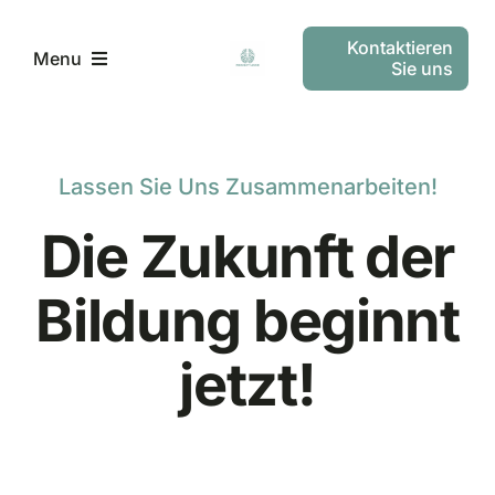
Skip
to
Kontaktieren
Menu
Sie uns
content
Home
Lassen Sie Uns Zusammenarbeiten!
Unser Konzept
Die Zukunft der
Unternehmen
Bildung beginnt
English
jetzt!
Deutsch